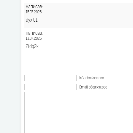
написав:
15.07.2025
dyxib1
написав:
13.07.2025
2tdq2k
Ім'я обов'язково
Email обов'язково