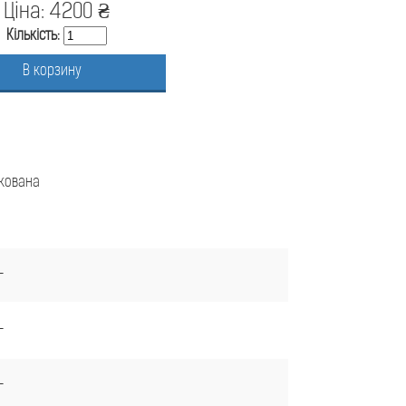
Ціна: 4200 ₴
Кількість:
В корзину
акована
-
-
-