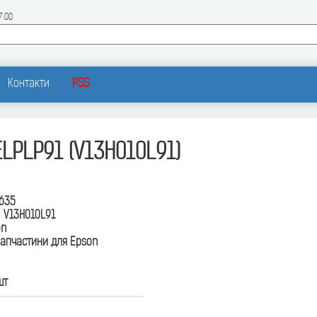
7:00
Контакти
PSS
LPLP91 (V13H010L91)
635
:
V13H010L91
on
апчастини для Epson
шт