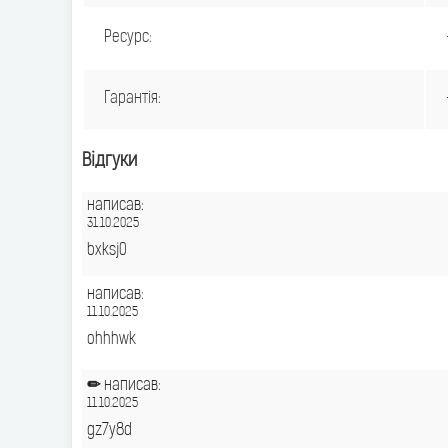
Ресурс:
Гарантія:
Відгуки
написав:
31.10.2025
bxksj0
написав:
11.10.2025
ohhhwk
✏
написав:
11.10.2025
gz7y8d