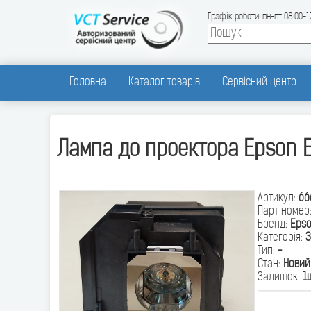
Графік роботи: пн-пт 08:00-1
Головна
Каталог товарів
Сервісний центр
Лампа до проектора Epson E
Артикул:
66
Парт номер
Бренд:
Eps
Категорія:
З
Тип:
-
Стан:
Новий
Залишок:
1