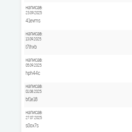
написав:
23.09.2025
41evms
написав:
13.09.2025
t7lhxb
написав:
05.09.2025
hph44c
написав:
01.08.2025
bf1e18
написав:
27.07.2025
s0ox7s