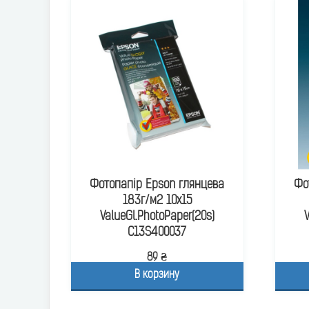
Фотопапір Epson глянцева
Фо
183г/м2 10х15
ValueGl.PhotoPaper(20s)
C13S400037
89 ₴
В корзину