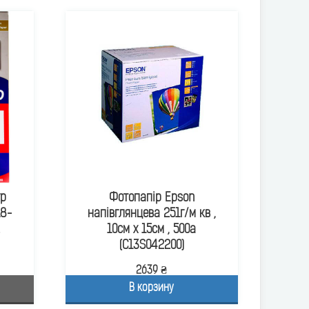
гр
Фотопапір Epson
18-
напівглянцева 251г/м кв ,
10см x 15см , 500а
(C13S042200)
2639 ₴
В корзину