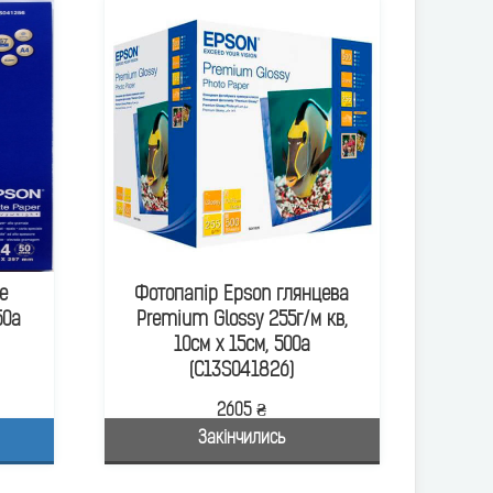
e
Фотопапір Epson глянцева
50а
Premium Glossy 255г/м кв,
10см x 15см, 500а
(C13S041826)
2605 ₴
Закінчились