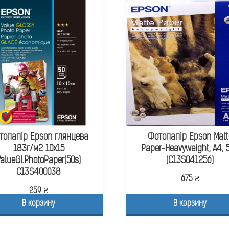
топапір Epson глянцева
Фотопапір Epson Matt
183г/м2 10х15
Paper-Heavyweight, A4, 
ValueGl.PhotoPaper(50s)
(C13S041256)
C13S400038
675 ₴
259 ₴
В корзину
В корзину