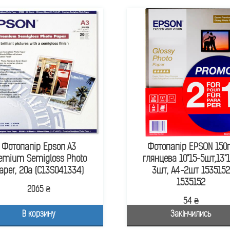
Фотопапір Epson A3
Фотопапір EPSON 150
emium Semigloss Photo
глянцева 10*15-5шт,13*
aper, 20а (C13S041334)
3шт, A4-2шт 1535152
1535152
2065 ₴
54 ₴
В корзину
Закінчились